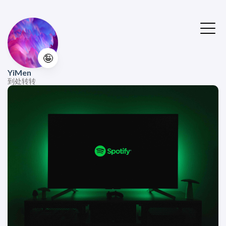
🤪
YiMen
到处转转